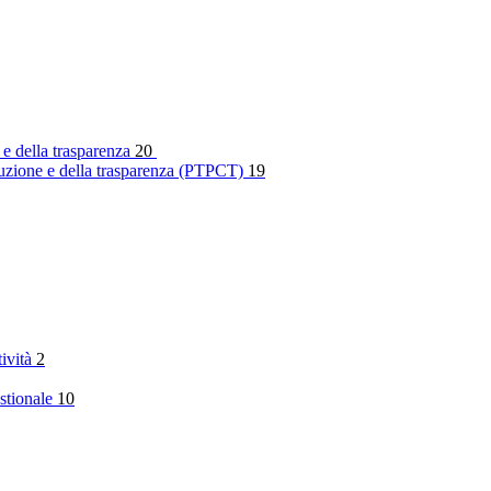
 e della trasparenza
20
rruzione e della trasparenza (PTPCT)
19
tività
2
stionale
10