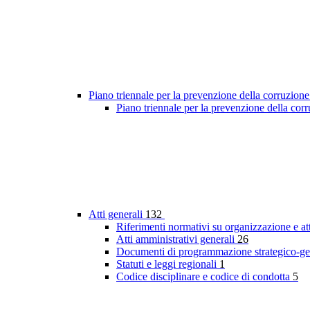
Piano triennale per la prevenzione della corruzione
Piano triennale per la prevenzione della co
Atti generali
132
Riferimenti normativi su organizzazione e at
Atti amministrativi generali
26
Documenti di programmazione strategico-ge
Statuti e leggi regionali
1
Codice disciplinare e codice di condotta
5