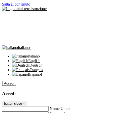
Salta al contenuto
Italiano
Italiano
English
Deutsch
Français
Español
Accedi
Accedi
button close
×
Nome Utente