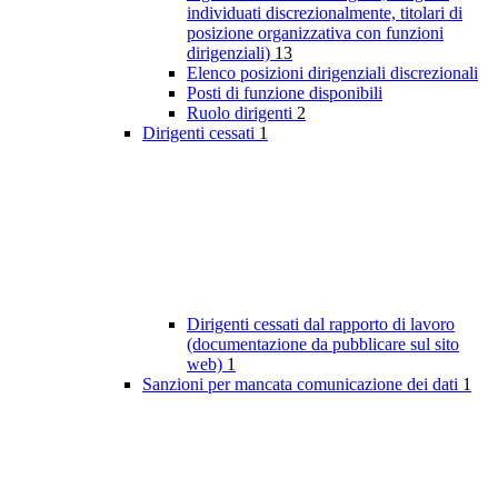
individuati discrezionalmente, titolari di
posizione organizzativa con funzioni
dirigenziali)
13
Elenco posizioni dirigenziali discrezionali
Posti di funzione disponibili
Ruolo dirigenti
2
Dirigenti cessati
1
Dirigenti cessati dal rapporto di lavoro
(documentazione da pubblicare sul sito
web)
1
Sanzioni per mancata comunicazione dei dati
1