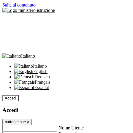
Salta al contenuto
Italiano
Italiano
English
Deutsch
Français
Español
Accedi
Accedi
button close
×
Nome Utente