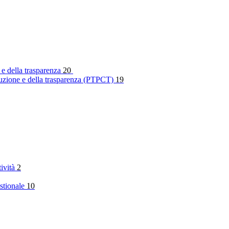
 e della trasparenza
20
rruzione e della trasparenza (PTPCT)
19
tività
2
stionale
10