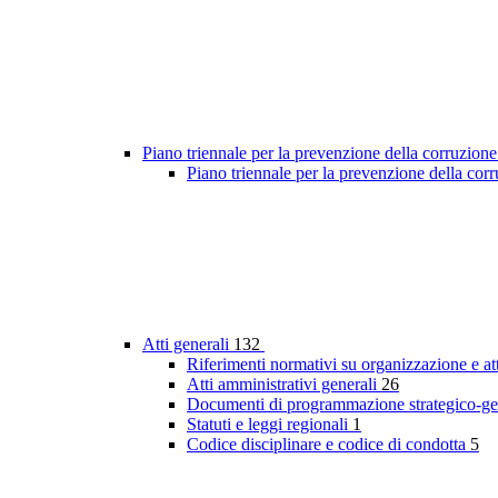
Piano triennale per la prevenzione della corruzione
Piano triennale per la prevenzione della co
Atti generali
132
Riferimenti normativi su organizzazione e at
Atti amministrativi generali
26
Documenti di programmazione strategico-ge
Statuti e leggi regionali
1
Codice disciplinare e codice di condotta
5