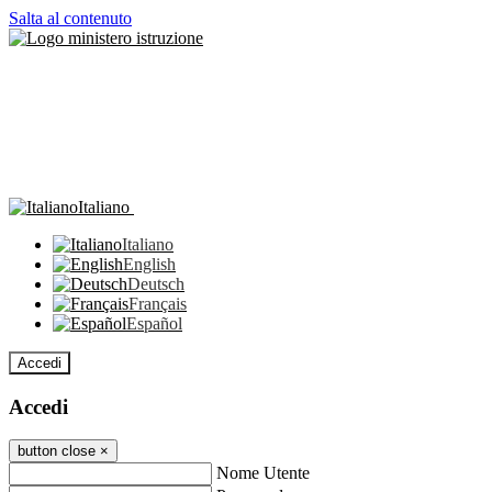
Salta al contenuto
Italiano
Italiano
English
Deutsch
Français
Español
Accedi
Accedi
button close
×
Nome Utente