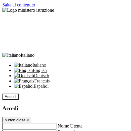
Salta al contenuto
Italiano
Italiano
English
Deutsch
Français
Español
Accedi
Accedi
button close
×
Nome Utente