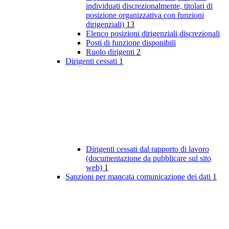
individuati discrezionalmente, titolari di
posizione organizzativa con funzioni
dirigenziali)
13
Elenco posizioni dirigenziali discrezionali
Posti di funzione disponibili
Ruolo dirigenti
2
Dirigenti cessati
1
Dirigenti cessati dal rapporto di lavoro
(documentazione da pubblicare sul sito
web)
1
Sanzioni per mancata comunicazione dei dati
1