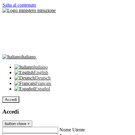
Salta al contenuto
Italiano
Italiano
English
Deutsch
Français
Español
Accedi
Accedi
button close
×
Nome Utente