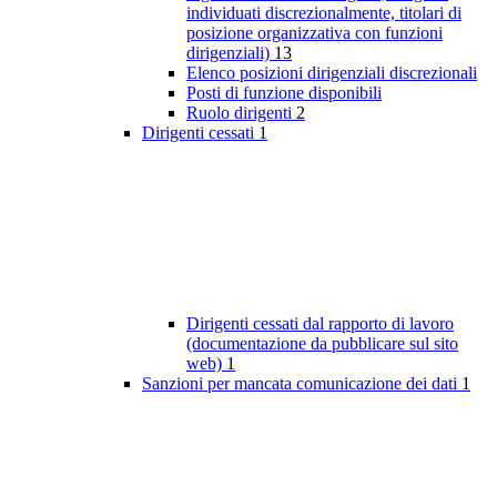
individuati discrezionalmente, titolari di
posizione organizzativa con funzioni
dirigenziali)
13
Elenco posizioni dirigenziali discrezionali
Posti di funzione disponibili
Ruolo dirigenti
2
Dirigenti cessati
1
Dirigenti cessati dal rapporto di lavoro
(documentazione da pubblicare sul sito
web)
1
Sanzioni per mancata comunicazione dei dati
1