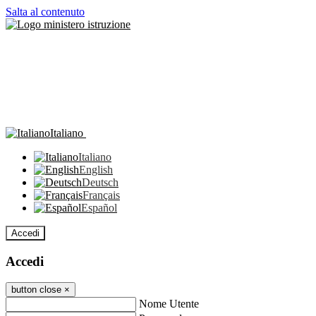
Salta al contenuto
Italiano
Italiano
English
Deutsch
Français
Español
Accedi
Accedi
button close
×
Nome Utente