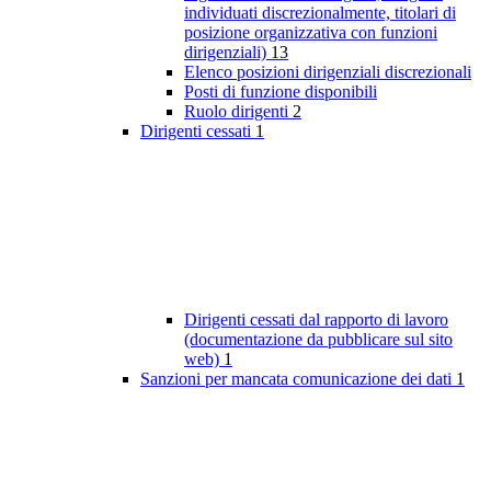
individuati discrezionalmente, titolari di
posizione organizzativa con funzioni
dirigenziali)
13
Elenco posizioni dirigenziali discrezionali
Posti di funzione disponibili
Ruolo dirigenti
2
Dirigenti cessati
1
Dirigenti cessati dal rapporto di lavoro
(documentazione da pubblicare sul sito
web)
1
Sanzioni per mancata comunicazione dei dati
1