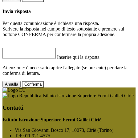
Invia risposta
Per questa comunicazione è richiesta una risposta.
Scrivere la risposta nel campo di testo sottostante e premere sul
bottone CONFERMA per confermare la propria adesione.
Inserire qui la risposta
Attenzione: è necessario aprire l'allegato (se presente) per dare la
conferma di lettura.
Annulla
Conferma
Istituto Istruzione Superiore Fermi Galilei Ciriè
Contatti
Istituto Istruzione Superiore Fermi Galilei Ciriè
Via San Giovanni Bosco 17, 10073, Ciriè (Torino)
Tel:
011 921 4575