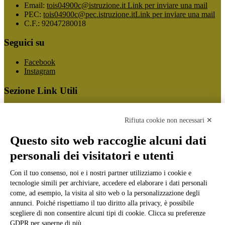
Email:
tois04900c@istruzione.it
Link per inviare una mail
PEC:
tois04900c@pec.istruzione.it
Link per inviare una mail
C.F.: 92047280018
Seguici su
Facebook
Instagram
Sezione Link Utili
Cookie policy
Note legali
Rifiuta cookie non necessari ✕
Informativa Privacy
Ufficio Relazioni con il Pubblico
Questo sito web raccoglie alcuni dati
Dichiarazione di accessibilità
personali dei visitatori e utenti
Obiettivi di accessibilità
Whistleblowing
Gestione consensi cookie
Con il tuo consenso, noi e i nostri partner utilizziamo i cookie e
Amministrazione trasparente
tecnologie simili per archiviare, accedere ed elaborare i dati personali
come, ad esempio, la visita al sito web o la personalizzazione degli
Pagina visualizzata
878172
volte
annunci. Poiché rispettiamo il tuo diritto alla privacy, è possibile
scegliere di non consentire alcuni tipi di cookie. Clicca su preferenze
Sezione Copyright
GDPR per saperne di più.