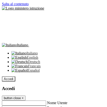
Salta al contenuto
Italiano
Italiano
English
Deutsch
Français
Español
Accedi
Accedi
button close
×
Nome Utente