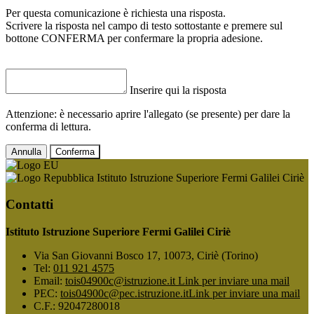
Per questa comunicazione è richiesta una risposta.
Scrivere la risposta nel campo di testo sottostante e premere sul
bottone CONFERMA per confermare la propria adesione.
Inserire qui la risposta
Attenzione: è necessario aprire l'allegato (se presente) per dare la
conferma di lettura.
Annulla
Conferma
Istituto Istruzione Superiore Fermi Galilei Ciriè
Contatti
Istituto Istruzione Superiore Fermi Galilei Ciriè
Via San Giovanni Bosco 17, 10073, Ciriè (Torino)
Tel:
011 921 4575
Email:
tois04900c@istruzione.it
Link per inviare una mail
PEC:
tois04900c@pec.istruzione.it
Link per inviare una mail
C.F.: 92047280018