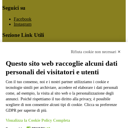
Seguici su
Facebook
Instagram
Sezione Link Utili
Cookie policy
Note legali
Rifiuta cookie non necessari ✕
Informativa Privacy
Ufficio Relazioni con il Pubblico
Questo sito web raccoglie alcuni dati
Dichiarazione di accessibilità
personali dei visitatori e utenti
Obiettivi di accessibilità
Whistleblowing
Gestione consensi cookie
Con il tuo consenso, noi e i nostri partner utilizziamo i cookie e
Amministrazione trasparente
tecnologie simili per archiviare, accedere ed elaborare i dati personali
come, ad esempio, la visita al sito web o la personalizzazione degli
Pagina visualizzata
878193
volte
annunci. Poiché rispettiamo il tuo diritto alla privacy, è possibile
scegliere di non consentire alcuni tipi di cookie. Clicca su preferenze
Sezione Copyright
GDPR per saperne di più.
Visualizza la Cookie Policy Completa
Copyright 2026 | Engineered and powered by Gruppo Spaggiari