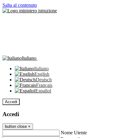
Salta al contenuto
Italiano
Italiano
English
Deutsch
Français
Español
Accedi
Accedi
button close
×
Nome Utente