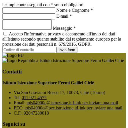
i campi contrassegnati con * sono obbligatori
Nome e Cognome
*
E-mail
*
Messaggio
*
Accetto l'informativa privacy e acconsento all'invio dei dati
all'Istituto secondo quanto stabilito dal regolamento europeo per la
protezione dei dati personali n. 679/2016, GDPR.
Invia form
Istituto Istruzione Superiore Fermi Galilei Ciriè
Contatti
Istituto Istruzione Superiore Fermi Galilei Ciriè
Via San Giovanni Bosco 17, 10073, Ciriè (Torino)
Tel:
011 921 4575
Email:
tois04900c@istruzione.it
Link per inviare una mail
PEC:
tois04900c@pec.istruzione.it
Link per inviare una mail
C.F.: 92047280018
Seguici su