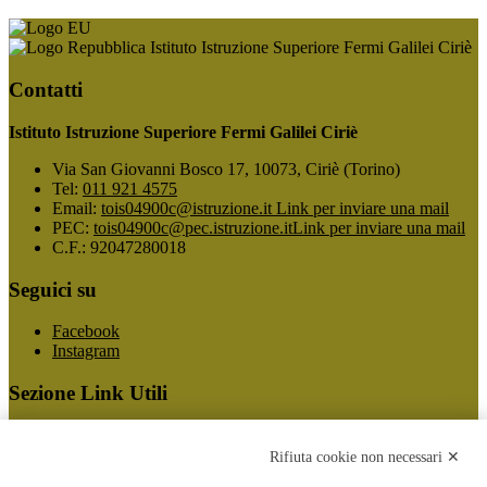
Istituto Istruzione Superiore Fermi Galilei Ciriè
Contatti
Istituto Istruzione Superiore Fermi Galilei Ciriè
Via San Giovanni Bosco 17, 10073, Ciriè (Torino)
Tel:
011 921 4575
Email:
tois04900c@istruzione.it
Link per inviare una mail
PEC:
tois04900c@pec.istruzione.it
Link per inviare una mail
C.F.: 92047280018
Seguici su
Facebook
Instagram
Sezione Link Utili
Cookie policy
Note legali
Rifiuta cookie non necessari ✕
Informativa Privacy