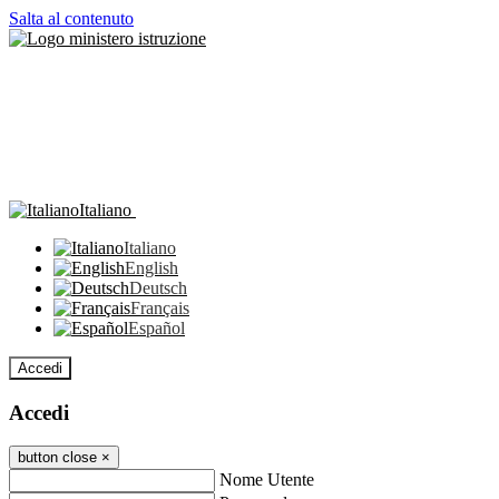
Salta al contenuto
Italiano
Italiano
English
Deutsch
Français
Español
Accedi
Accedi
button close
×
Nome Utente