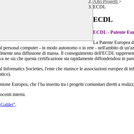
Altri Progetti
>
ECDL
ECDL
ECDL - Patente Eu
La Patente Europea de
col personal computer - in modo autonomo o in rete - nell'ambito di un'a
almente una diffusione di massa. Il conseguimento dell'ECDL rappresent
a ne sia che questa certificazione sta rapidamente diffondendosi in par
formatics Societies, l'ente che riunisce le associazioni europee di inf
tico).
ne Europea, che l’ha inserito tra i progetti comunitari diretti a realizz
ocenti interni.
-Galilei"
.