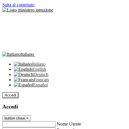
Salta al contenuto
Italiano
Italiano
English
Deutsch
Français
Español
Accedi
Accedi
button close
×
Nome Utente