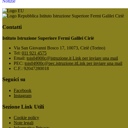
Notizie
Istituto Istruzione Superiore Fermi Galilei Ciriè
Contatti
Istituto Istruzione Superiore Fermi Galilei Ciriè
Via San Giovanni Bosco 17, 10073, Ciriè (Torino)
Tel:
011 921 4575
Email:
tois04900c@istruzione.it
Link per inviare una mail
PEC:
tois04900c@pec.istruzione.it
Link per inviare una mail
C.F.: 92047280018
Seguici su
Facebook
Instagram
Sezione Link Utili
Cookie policy
Note legali
Informativa Privacy