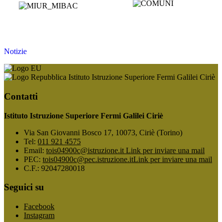
Notizie
Istituto Istruzione Superiore Fermi Galilei Ciriè
Contatti
Istituto Istruzione Superiore Fermi Galilei Ciriè
Via San Giovanni Bosco 17, 10073, Ciriè (Torino)
Tel:
011 921 4575
Email:
tois04900c@istruzione.it
Link per inviare una mail
PEC:
tois04900c@pec.istruzione.it
Link per inviare una mail
C.F.: 92047280018
Seguici su
Facebook
Instagram