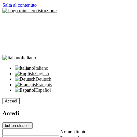
Salta al contenuto
Italiano
Italiano
English
Deutsch
Français
Español
Accedi
Accedi
button close
×
Nome Utente