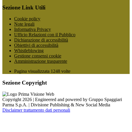
Sezione Link Utili
Cookie policy
Note legali
Informativa Privacy
Ufficio Relazioni con il Pubblico
Dichiarazione di accessibilità
Obiettivi di accessibilità
Whistleblowing
Gestione consensi cookie
Amministrazione trasparente
Pagina visualizzata
1248
volte
Sezione Copyright
Copyright 2026 | Engineered and powered by Gruppo Spaggiari
Parma S.p.A. | Divisione Publishing & New Social Media
Disclaimer trattamento dati personali