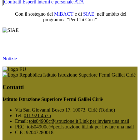
Contratti Esperti interni e personale ATA
Con il sostegno del
MiBACT
e di
SIAE
, nell’ambito del
programma “Per Chi Crea”
Notizie
Istituto Istruzione Superiore Fermi Galilei Ciriè
Contatti
Istituto Istruzione Superiore Fermi Galilei Ciriè
Via San Giovanni Bosco 17, 10073, Ciriè (Torino)
Tel:
011 921 4575
Email:
tois04900c@istruzione.it
Link per inviare una mail
PEC:
tois04900c@pec.istruzione.it
Link per inviare una mail
C.F.: 92047280018