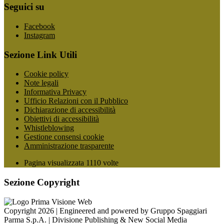
Seguici su
Facebook
Instagram
Sezione Link Utili
Cookie policy
Note legali
Informativa Privacy
Ufficio Relazioni con il Pubblico
Dichiarazione di accessibilità
Obiettivi di accessibilità
Whistleblowing
Gestione consensi cookie
Amministrazione trasparente
Pagina visualizzata
1110
volte
Sezione Copyright
Copyright 2026 | Engineered and powered by Gruppo Spaggiari
Parma S.p.A. | Divisione Publishing & New Social Media