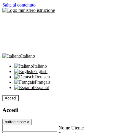
Salta al contenuto
Italiano
Italiano
English
Deutsch
Français
Español
Accedi
Accedi
button close
×
Nome Utente