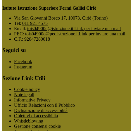
Istituto Istruzione Superiore Fermi Galilei Ciriè
Via San Giovanni Bosco 17, 10073, Ciriè (Torino)
Tel:
011 921 4575
Email:
tois04900c@istruzione.it
Link per inviare una mail
PEC:
tois04900c@pec.istruzione.it
Link per inviare una mail
C.F.: 92047280018
Seguici su
Facebook
Instagram
Sezione Link Utili
Cookie policy
Note legali
Informativa Privacy
Ufficio Relazioni con il Pubblico
Dichiarazione di accessibilità
Obiettivi di accessibilità
Whistleblowing
Gestione consensi cookie