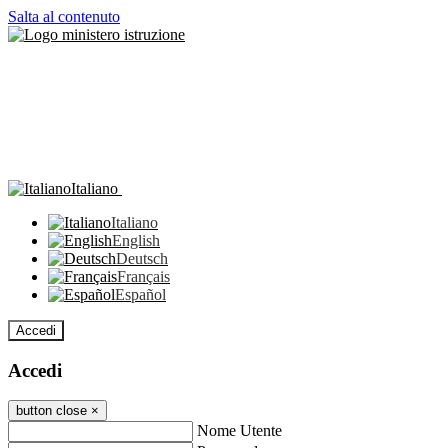
Salta al contenuto
Italiano
Italiano
English
Deutsch
Français
Español
Accedi
Accedi
button close
×
Nome Utente