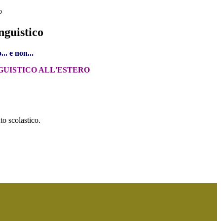
o
nguistico
.. e non...
GUISTICO ALL'ESTERO
to scolastico.