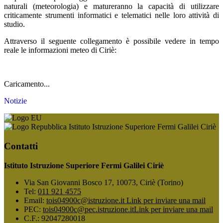
naturali (meteorologia) e matureranno la capacità di utilizzare
criticamente strumenti informatici e telematici nelle loro attività di
studio.
Attraverso il seguente collegamento è possibile vedere in tempo
reale le informazioni meteo di Ciriè:
Caricamento...
Notizie
Istituto Istruzione Superiore Fermi Galilei Ciriè
Contatti
Istituto Istruzione Superiore Fermi Galilei Ciriè
Via San Giovanni Bosco 17, 10073, Ciriè (Torino)
Tel:
011 921 4575
Email:
tois04900c@istruzione.it
Link per inviare una mail
PEC:
tois04900c@pec.istruzione.it
Link per inviare una mail
C.F.: 92047280018