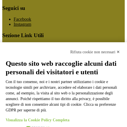
Seguici su
Facebook
Instagram
Sezione Link Utili
Cookie policy
Note legali
Rifiuta cookie non necessari ✕
Informativa Privacy
Ufficio Relazioni con il Pubblico
Questo sito web raccoglie alcuni dati
Dichiarazione di accessibilità
personali dei visitatori e utenti
Obiettivi di accessibilità
Whistleblowing
Gestione consensi cookie
Con il tuo consenso, noi e i nostri partner utilizziamo i cookie e
Amministrazione trasparente
tecnologie simili per archiviare, accedere ed elaborare i dati personali
come, ad esempio, la visita al sito web o la personalizzazione degli
Pagina visualizzata
3358
volte
annunci. Poiché rispettiamo il tuo diritto alla privacy, è possibile
scegliere di non consentire alcuni tipi di cookie. Clicca su preferenze
Sezione Copyright
GDPR per saperne di più.
Visualizza la Cookie Policy Completa
Copyright 2026 | Engineered and powered by Gruppo Spaggiari