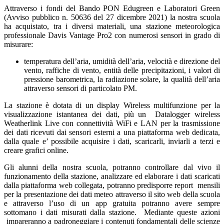
Attraverso i fondi del Bando PON Edugreen e Laboratori Green
(Avviso pubblico n. 50636 del 27 dicembre 2021) la nostra scuola
ha acquistato, tra i diversi materiali, una stazione meteorologica
professionale Davis Vantage Pro2 con numerosi sensori in grado di
misurare:
temperatura dell’aria, umidità dell’aria, velocità e direzione del
vento, raffiche di vento, entità delle precipitazioni, i valori di
pressione barometrica, la radiazione solare, la qualità dell’aria
attraverso sensori di particolato PM.
La stazione è dotata di un display Wireless multifunzione per la
visualizzazione istantanea dei dati, più un Datalogger wireless
Weatherlink Live con connettività WiFi e LAN per la trasmissione
dei dati ricevuti dai sensori esterni a una piattaforma web dedicata,
dalla quale e’ possibile acquisire i dati, scaricarli, inviarli a terzi e
creare grafici online.
Gli alunni della nostra scuola, potranno controllare dal vivo il
funzionamento della stazione, analizzare ed elaborare i dati scaricati
dalla piattaforma web collegata, potranno predisporre report mensili
per la presentazione dei dati meteo attraverso il sito web della scuola
e attraverso l’uso di un app gratuita potranno avere sempre
sottomano i dati misurati dalla stazione. Mediante queste azioni
impareranno a padroneggiare i contenuti fondamentali delle scienze