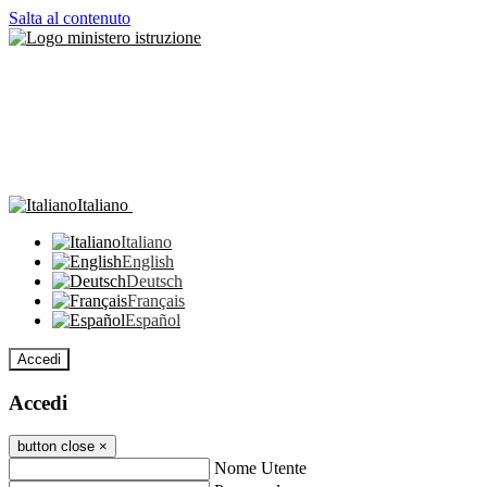
Salta al contenuto
Italiano
Italiano
English
Deutsch
Français
Español
Accedi
Accedi
button close
×
Nome Utente