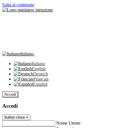
Salta al contenuto
Italiano
Italiano
English
Deutsch
Français
Español
Accedi
Accedi
button close
×
Nome Utente