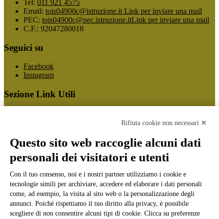
Tel:
011 921 4575
Email:
tois04900c@istruzione.it
Link per inviare una mail
PEC:
tois04900c@pec.istruzione.it
Link per inviare una mail
C.F.: 92047280018
Seguici su
Facebook
Instagram
Sezione Link Utili
Cookie policy
Note legali
Rifiuta cookie non necessari ✕
Informativa Privacy
Ufficio Relazioni con il Pubblico
Questo sito web raccoglie alcuni dati
Dichiarazione di accessibilità
personali dei visitatori e utenti
Obiettivi di accessibilità
Whistleblowing
Gestione consensi cookie
Con il tuo consenso, noi e i nostri partner utilizziamo i cookie e
Amministrazione trasparente
tecnologie simili per archiviare, accedere ed elaborare i dati personali
come, ad esempio, la visita al sito web o la personalizzazione degli
Pagina visualizzata
1404
volte
annunci. Poiché rispettiamo il tuo diritto alla privacy, è possibile
scegliere di non consentire alcuni tipi di cookie. Clicca su preferenze