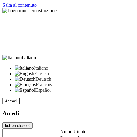
Salta al contenuto
Italiano
Italiano
English
Deutsch
Français
Español
Accedi
Accedi
button close
×
Nome Utente