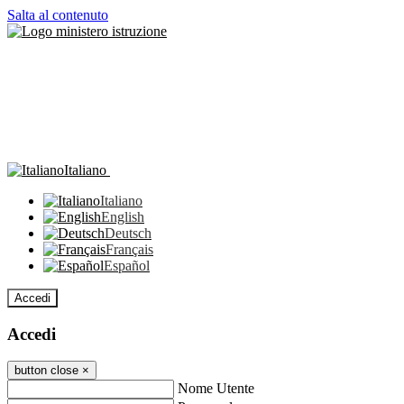
Salta al contenuto
Italiano
Italiano
English
Deutsch
Français
Español
Accedi
Accedi
button close
×
Nome Utente