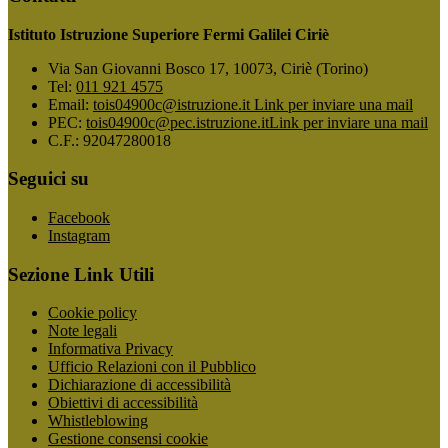
Istituto Istruzione Superiore Fermi Galilei Ciriè
Via San Giovanni Bosco 17, 10073, Ciriè (Torino)
Tel:
011 921 4575
Email:
tois04900c@istruzione.it
Link per inviare una mail
PEC:
tois04900c@pec.istruzione.it
Link per inviare una mail
C.F.: 92047280018
Seguici su
Facebook
Instagram
Sezione Link Utili
Cookie policy
Note legali
Informativa Privacy
Ufficio Relazioni con il Pubblico
Dichiarazione di accessibilità
Obiettivi di accessibilità
Whistleblowing
Gestione consensi cookie