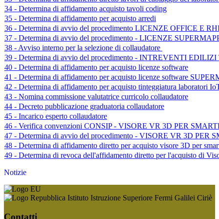
34 - Determina di affidamento acquisto tavoli coding
35 - Determina di affidamento per acquisto arredi
36 - Determina di avvio del procedimento LICENZE OFFICE E
37 - Determina di avvio del procedimento - LICENZE SUPERMA
38 - Avviso interno per la selezione di collaudatore
39 - Determina di avvio del procedimento - INTREVENTI EDI
40 - Determina di affidamento per acquisto licenze software
41 - Determina di affidamento per acquisto licenze software SUP
42 - Determina di affidamento per acquisto tinteggiatura laboratori Io
43 - Nomina commissione valutatrice curricolo collaudatore
44 - Decreto pubblicazione graduatoria collaudatore
45 - Incarico esperto collaudatore
46 - Verifica convenzioni CONSIP - VISORE VR 3D PER SMA
47 - Determina di avvio del procedimento - VISORE VR 3D P
48 - Determina di affidamento diretto per acquisto visore 3D per sma
49 - Determina di revoca dell'affidamento diretto per l'acquisto di V
Notizie
Istituto Istruzione Superiore Fermi Galilei Ciriè
Contatti