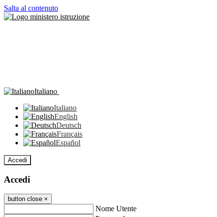
Salta al contenuto
Italiano
Italiano
English
Deutsch
Français
Español
Accedi
Accedi
button close
×
Nome Utente