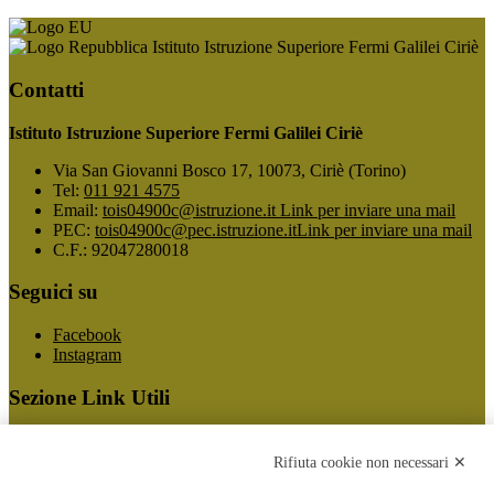
Istituto Istruzione Superiore Fermi Galilei Ciriè
Contatti
Istituto Istruzione Superiore Fermi Galilei Ciriè
Via San Giovanni Bosco 17, 10073, Ciriè (Torino)
Tel:
011 921 4575
Email:
tois04900c@istruzione.it
Link per inviare una mail
PEC:
tois04900c@pec.istruzione.it
Link per inviare una mail
C.F.: 92047280018
Seguici su
Facebook
Instagram
Sezione Link Utili
Cookie policy
Note legali
Rifiuta cookie non necessari ✕
Informativa Privacy