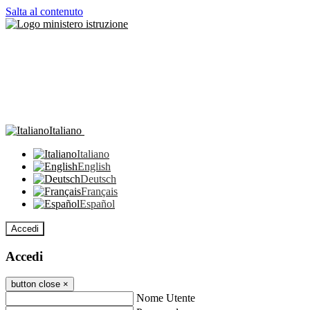
Salta al contenuto
Italiano
Italiano
English
Deutsch
Français
Español
Accedi
Accedi
button close
×
Nome Utente