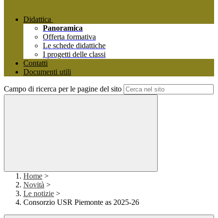
Didattica
Panoramica
Offerta formativa
Le schede didattiche
I progetti delle classi
Contatti
Documenti utili
Campo di ricerca per le pagine del sito
Home
>
Novità
>
Le notizie
>
Consorzio USR Piemonte as 2025-26