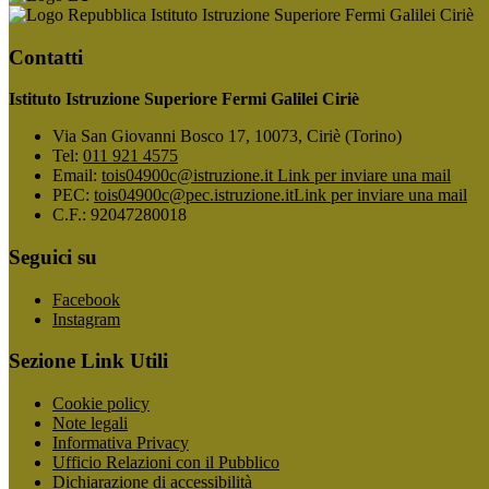
Istituto Istruzione Superiore Fermi Galilei Ciriè
Contatti
Istituto Istruzione Superiore Fermi Galilei Ciriè
Via San Giovanni Bosco 17, 10073, Ciriè (Torino)
Tel:
011 921 4575
Email:
tois04900c@istruzione.it
Link per inviare una mail
PEC:
tois04900c@pec.istruzione.it
Link per inviare una mail
C.F.: 92047280018
Seguici su
Facebook
Instagram
Sezione Link Utili
Cookie policy
Note legali
Informativa Privacy
Ufficio Relazioni con il Pubblico
Dichiarazione di accessibilità