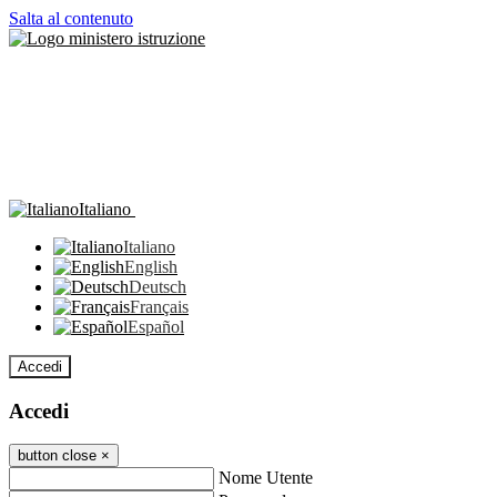
Salta al contenuto
Italiano
Italiano
English
Deutsch
Français
Español
Accedi
Accedi
button close
×
Nome Utente