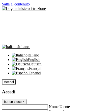
Salta al contenuto
Italiano
Italiano
English
Deutsch
Français
Español
Accedi
Accedi
button close
×
Nome Utente