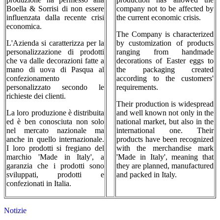
Boella & Sorrisi di non essere
company not to be affected by
influenzata dalla recente crisi
the current economic crisis.
economica.
The Company is characterized
L'Azienda si caratterizza per la
by customization of products
personalizzazione di prodotti
ranging from handmade
che va dalle decorazioni fatte a
decorations of Easter eggs to
mano di uova di Pasqua al
the packaging created
confezionamento
according to the customers'
personalizzato secondo le
requirements.
richieste dei clienti.
Their production is widespread
La loro produzione è distribuita
and well known not only in the
ed è ben conosciuta non solo
national market, but also in the
nel mercato nazionale ma
international one. Their
anche in quello internazionale.
products have been recognized
I loro prodotti si fregiano del
with the merchandise mark
marchio 'Made in Italy', a
'Made in Italy', meaning that
garanzia che i prodotti sono
they are planned, manufactured
sviluppati, prodotti e
and packed in Italy.
confezionati in Italia.
Notizie