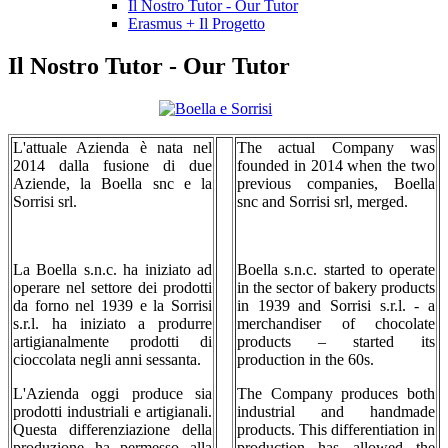
Il Nostro Tutor - Our Tutor
Erasmus + Il Progetto
Il Nostro Tutor - Our Tutor
L'attuale Azienda è nata nel
The actual Company was
2014 dalla fusione di due
founded in 2014 when the two
Aziende, la Boella snc e la
previous companies, Boella
Sorrisi srl.
snc and Sorrisi srl, merged.
La Boella s.n.c. ha iniziato ad
Boella s.n.c. started to operate
operare nel settore dei prodotti
in the sector of bakery products
da forno nel 1939 e la Sorrisi
in 1939 and Sorrisi s.r.l. - a
s.r.l. ha iniziato a produrre
merchandiser of chocolate
artigianalmente prodotti di
products – started its
cioccolata negli anni sessanta.
production in the 60s.
L'Azienda oggi produce sia
The Company produces both
prodotti industriali e artigianali.
industrial and handmade
Questa differenziazione della
products. This differentiation in
produzione ha permesso alla
production has allowed the