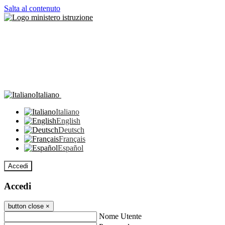
Salta al contenuto
Italiano
Italiano
English
Deutsch
Français
Español
Accedi
Accedi
button close
×
Nome Utente