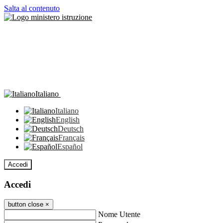
Salta al contenuto
Italiano
Italiano
English
Deutsch
Français
Español
Accedi
Accedi
button close
×
Nome Utente