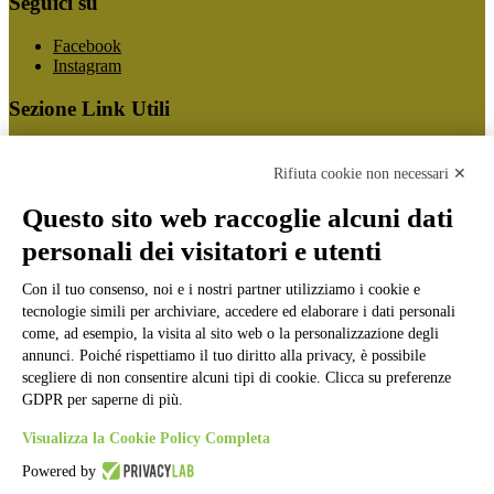
Seguici su
Facebook
Instagram
Sezione Link Utili
Cookie policy
Note legali
Rifiuta cookie non necessari ✕
Informativa Privacy
Ufficio Relazioni con il Pubblico
Questo sito web raccoglie alcuni dati
Dichiarazione di accessibilità
personali dei visitatori e utenti
Obiettivi di accessibilità
Whistleblowing
Gestione consensi cookie
Con il tuo consenso, noi e i nostri partner utilizziamo i cookie e
Amministrazione trasparente
tecnologie simili per archiviare, accedere ed elaborare i dati personali
come, ad esempio, la visita al sito web o la personalizzazione degli
Pagina visualizzata
2813
volte
annunci. Poiché rispettiamo il tuo diritto alla privacy, è possibile
scegliere di non consentire alcuni tipi di cookie. Clicca su preferenze
Sezione Copyright
GDPR per saperne di più.
Visualizza la Cookie Policy Completa
Copyright 2026 | Engineered and powered by Gruppo Spaggiari
Parma S.p.A. | Divisione Publishing & New Social Media
Powered by
Disclaimer trattamento dati personali