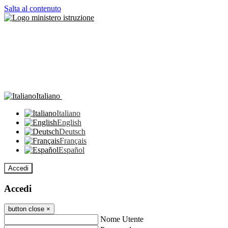
Salta al contenuto
Italiano
Italiano
English
Deutsch
Français
Español
Accedi
Accedi
button close
×
Nome Utente