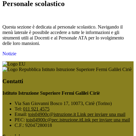
Personale scolastico
Questa sezione è dedicata al personale scolastico. Navigando il
menù laterale è possibile accedere a tutte le informazioni e gli
strumenti utili ai Docenti e al Personale ATA per lo svolgimento
delle loro mansioni.
Notizie
Istituto Istruzione Superiore Fermi Galilei Ciriè
Contatti
Istituto Istruzione Superiore Fermi Galilei Ciriè
Via San Giovanni Bosco 17, 10073, Ciriè (Torino)
Tel:
011 921 4575
Email:
tois04900c@istruzione.it
Link per inviare una mail
PEC:
tois04900c@pec.istruzione.it
Link per inviare una mail
C.F.: 92047280018