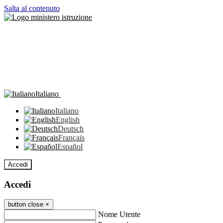
Salta al contenuto
Italiano
Italiano
English
Deutsch
Français
Español
Accedi
Accedi
button close
×
Nome Utente