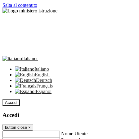
Salta al contenuto
Italiano
Italiano
English
Deutsch
Français
Español
Accedi
Accedi
button close
×
Nome Utente