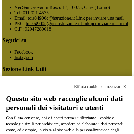
Via San Giovanni Bosco 17, 10073, Ciriè (Torino)
Tel:
011 921 4575
Email:
tois04900c@istruzione.it
Link per inviare una mail
PEC:
tois04900c@pec.istruzione.it
Link per inviare una mail
C.F.: 92047280018
Seguici su
Facebook
Instagram
Sezione Link Utili
Cookie policy
Note legali
Rifiuta cookie non necessari ✕
Informativa Privacy
Ufficio Relazioni con il Pubblico
Questo sito web raccoglie alcuni dati
Dichiarazione di accessibilità
personali dei visitatori e utenti
Obiettivi di accessibilità
Whistleblowing
Gestione consensi cookie
Con il tuo consenso, noi e i nostri partner utilizziamo i cookie e
Amministrazione trasparente
tecnologie simili per archiviare, accedere ed elaborare i dati personali
come, ad esempio, la visita al sito web o la personalizzazione degli
Pagina visualizzata
3402
volte