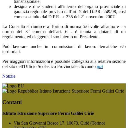
transnazionale;
designare due studenti all'interno dell'organo provinciale di
garanzia regionale previsto dall'art. 5 del D.P.R. 249/98, così
come sostituito dal D.P.R. n. 235 del 21 novembre 2007.
La Consulta si riunisce a Torino di norma 5/6 volte all'anno e - a
norma del 3° comma dell'art. 6 - è tenuta a dotarsi di un
regolamento, ed eleggere al suo interno un Presidente.
Può lavorare anche in commissioni di lavoro tematiche e/o
territoriali.
Per maggiori informazioni è possibile collegarsi alla relativa sezione
del sito dell'Ufficio Scolastico Provinciale cliccando
qui
Notizie
Istituto Istruzione Superiore Fermi Galilei Ciriè
Contatti
Istituto Istruzione Superiore Fermi Galilei Ciriè
Via San Giovanni Bosco 17, 10073, Ciriè (Torino)