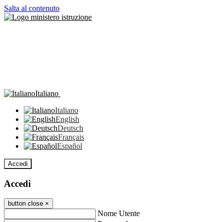
Salta al contenuto
Italiano
Italiano
English
Deutsch
Français
Español
Accedi
Accedi
button close
×
Nome Utente