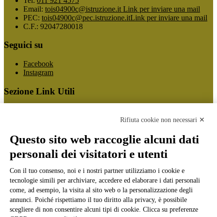
Tel:
011 921 4575
Email:
tois04900c@istruzione.it
Link per inviare una mail
PEC:
tois04900c@pec.istruzione.it
Link per inviare una mail
C.F.: 92047280018
Seguici su
Facebook
Instagram
Sezione Link Utili
Cookie policy
Note legali
Rifiuta cookie non necessari ✕
Informativa Privacy
Ufficio Relazioni con il Pubblico
Questo sito web raccoglie alcuni dati
Dichiarazione di accessibilità
personali dei visitatori e utenti
Obiettivi di accessibilità
Whistleblowing
Gestione consensi cookie
Con il tuo consenso, noi e i nostri partner utilizziamo i cookie e
Amministrazione trasparente
tecnologie simili per archiviare, accedere ed elaborare i dati personali
come, ad esempio, la visita al sito web o la personalizzazione degli
Pagina visualizzata
2033
volte
annunci. Poiché rispettiamo il tuo diritto alla privacy, è possibile
scegliere di non consentire alcuni tipi di cookie. Clicca su preferenze
Sezione Copyright