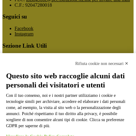
C.F.: 92047280018
Seguici su
Facebook
Instagram
Sezione Link Utili
Cookie policy
Note legali
Rifiuta cookie non necessari ✕
Informativa Privacy
Ufficio Relazioni con il Pubblico
Questo sito web raccoglie alcuni dati
Dichiarazione di accessibilità
personali dei visitatori e utenti
Obiettivi di accessibilità
Whistleblowing
Gestione consensi cookie
Con il tuo consenso, noi e i nostri partner utilizziamo i cookie e
Amministrazione trasparente
tecnologie simili per archiviare, accedere ed elaborare i dati personali
come, ad esempio, la visita al sito web o la personalizzazione degli
Pagina visualizzata
1279
volte
annunci. Poiché rispettiamo il tuo diritto alla privacy, è possibile
scegliere di non consentire alcuni tipi di cookie. Clicca su preferenze
Sezione Copyright
GDPR per saperne di più.