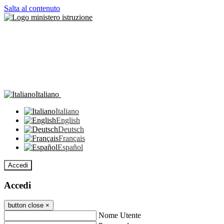
Salta al contenuto
Italiano
Italiano
English
Deutsch
Français
Español
Accedi
Accedi
button close
×
Nome Utente