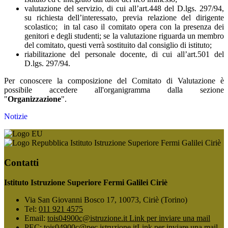
valutazione del servizio, di cui all’art.448 del D.lgs. 297/94,
su richiesta dell’interessato, previa relazione del dirigente
scolastico; in tal caso il comitato opera con la presenza dei
genitori e degli studenti; se la valutazione riguarda un membro
del comitato, questi verrà sostituito dal consiglio di istituto;
riabilitazione del personale docente, di cui all’art.501 del
D.lgs. 297/94.
Per conoscere la composizione del Comitato di Valutazione è
possibile accedere all'organigramma dalla sezione
"
Organizzazione
".
Notizie
Istituto Istruzione Superiore Fermi Galilei Ciriè
Contatti
Istituto Istruzione Superiore Fermi Galilei Ciriè
Via San Giovanni Bosco 17, 10073, Ciriè (Torino)
Tel:
011 921 4575
Email:
tois04900c@istruzione.it
Link per inviare una mail
PEC:
tois04900c@pec.istruzione.it
Link per inviare una mail