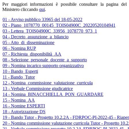
Per maggiori informazioni è possibile consultare la pagina del
Ministero cliccando
qui
.
01 - Avviso pubblico 33965 del 18-05-2022
02 - Piano_1078770_00145_TOIS04900C_20220520104941
03 - Lettera_TOIS04900C_33956_1078770_973_1
04 - Decreto_assunzione_a_bilancio
05 - Atto_di_disseminazione
06 - Nomina RUP
07 - Richiesta_disponibilità_AA
08 - Selezione_personale_docente_a_supporto
09 - Nomina incarico supporto organizzativo
10 - Bando_Esperti
11 - Bando_Tutor
12 - Nomina_commissione_valutazione_curricula
13 - Verbale Commissione giudicatrice
14 - Nomina_BINACCHIELLA_PON_GUARDARE
15 - Nomina_AA
16 - Nomine ESPERTI
18 - Autorizzazione DS
19 - Bando Tutor - Progetto 10.2.2A - FDRPOC-PI-2022-45 - Riaper
20 - Nomina commissione valutazione curricola Tutor - Progetto 1
21 - Verbale commissione progetto 10.2.2A-FDRPOC-PI-2022-45 - Ri