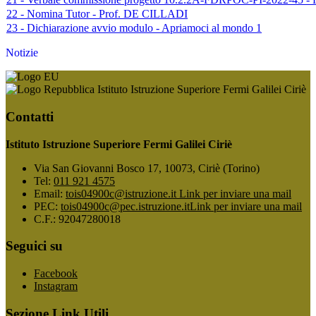
22 - Nomina Tutor - Prof. DE CILLADI
23 - Dichiarazione avvio modulo - Apriamoci al mondo 1
Notizie
Istituto Istruzione Superiore Fermi Galilei Ciriè
Contatti
Istituto Istruzione Superiore Fermi Galilei Ciriè
Via San Giovanni Bosco 17, 10073, Ciriè (Torino)
Tel:
011 921 4575
Email:
tois04900c@istruzione.it
Link per inviare una mail
PEC:
tois04900c@pec.istruzione.it
Link per inviare una mail
C.F.: 92047280018
Seguici su
Facebook
Instagram
Sezione Link Utili