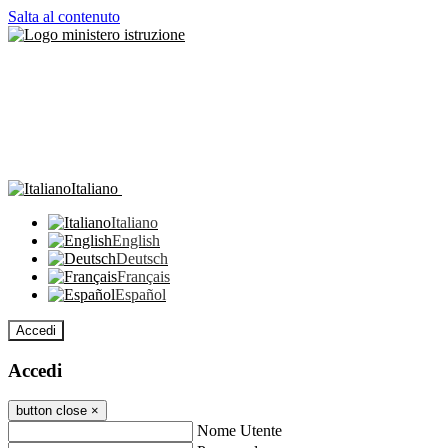
Salta al contenuto
Italiano
Italiano
English
Deutsch
Français
Español
Accedi
Accedi
button close
×
Nome Utente