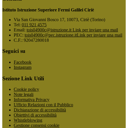
Istituto Istruzione Superiore Fermi Galilei Ciriè
Via San Giovanni Bosco 17, 10073, Ciriè (Torino)
Tel:
011 921 4575
Email:
tois04900c@istruzione.it
Link per inviare una mail
PEC:
tois04900c@pec.istruzione.it
Link per inviare una mail
C.F.: 92047280018
Seguici su
Facebook
Instagram
Sezione Link Utili
Cookie policy
Note legali
Informativa Privacy
Ufficio Relazioni con il Pubblico
Dichiarazione di accessibilità
Obiettivi di accessibilità
Whistleblowing
Gestione consensi cookie