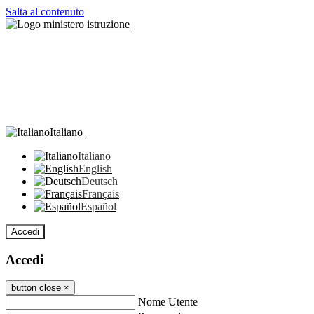
Salta al contenuto
Italiano
Italiano
English
Deutsch
Français
Español
Accedi
Accedi
button close
×
Nome Utente