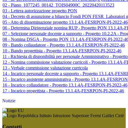
02 - Piano_1077245_00142_TOIS04900C_20220420113523
03 - Lettera autorizzazione progetto PON
04 - Decreto di assunzione a bilancio Fondi PON FESR_Laboratori gre
05 - Atto di disseminazione progetto 13.1.4A-FESRPON-PI-2022-46
06 - Determina Dirigenziale nomina RUP - Progetto PON 13.1.4A
07 - Selezione personale docente a supporto - Progetto 10.2.2A -
08 - Nomina DSGA - Progetto PON 13.1.4A-FESRPON-PI-2022-4
09 - Bando collaudatore - Progetto 13.1.4A-FESRPON-PI-2022-46
10 - Bando progettista - Progetto 13.1.4A-FESRPON-PI-2022-46
11 - Richiesta di disponibilità per personale Amministrativo - Pro
12 - Nomina commissione valutazione curricoli - Progetto 13.1.4
13 - Verbale commissione valutazione curricola
14 - Incarico personale docente a supporto - Progetto 13.1.4A-FE
15 - Incarico assistente amministrativa - Progetto 13.1.4A-FESRPO
16 - Incarico collaudatore - Progetto 13.1.4A-FESRPON-PI-2022-46
17 - Incarico progettista - Progetto 13.1.4A-FESRPON-PI-2022-46
Notizie
Istituto Istruzione Superiore Fermi Galilei Ciriè
Contatti