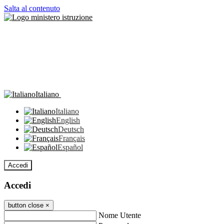
Salta al contenuto
Italiano
Italiano
English
Deutsch
Français
Español
Accedi
Accedi
button close
×
Nome Utente