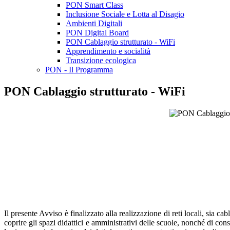
PON Smart Class
Inclusione Sociale e Lotta al Disagio
Ambienti Digitali
PON Digital Board
PON Cablaggio strutturato - WiFi
Apprendimento e socialità
Transizione ecologica
PON - Il Programma
PON Cablaggio strutturato - WiFi
Il presente Avviso è finalizzato alla realizzazione di reti locali, sia cab
coprire gli spazi didattici e amministrativi delle scuole, nonché di cons