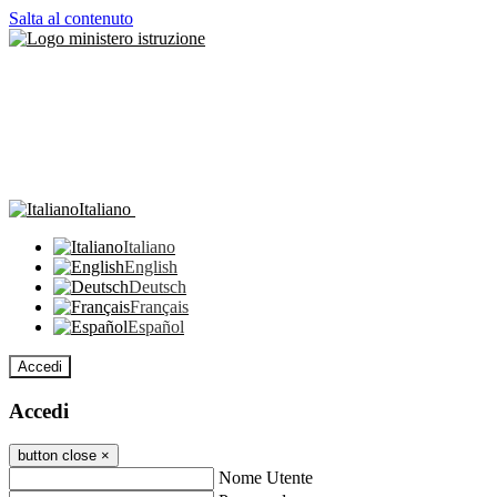
Salta al contenuto
Italiano
Italiano
English
Deutsch
Français
Español
Accedi
Accedi
button close
×
Nome Utente