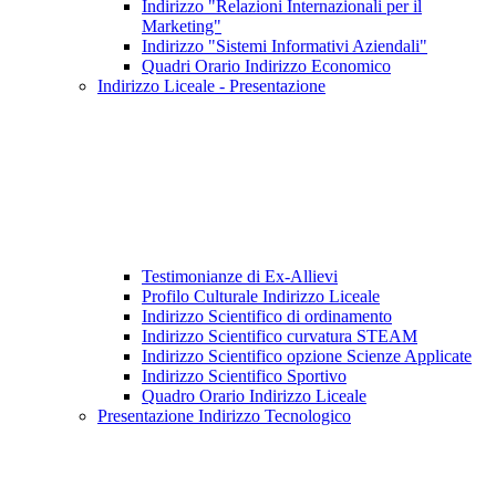
Indirizzo "Relazioni Internazionali per il
Marketing"
Indirizzo "Sistemi Informativi Aziendali"
Quadri Orario Indirizzo Economico
Indirizzo Liceale - Presentazione
Testimonianze di Ex-Allievi
Profilo Culturale Indirizzo Liceale
Indirizzo Scientifico di ordinamento
Indirizzo Scientifico curvatura STEAM
Indirizzo Scientifico opzione Scienze Applicate
Indirizzo Scientifico Sportivo
Quadro Orario Indirizzo Liceale
Presentazione Indirizzo Tecnologico