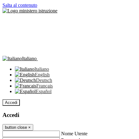
Salta al contenuto
Italiano
Italiano
English
Deutsch
Français
Español
Accedi
Accedi
button close
×
Nome Utente