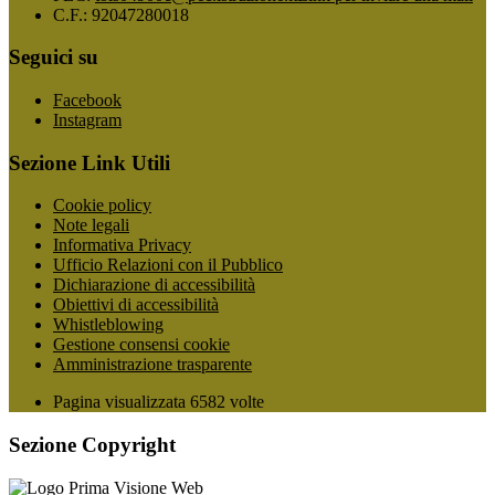
C.F.: 92047280018
Seguici su
Facebook
Instagram
Sezione Link Utili
Cookie policy
Note legali
Informativa Privacy
Ufficio Relazioni con il Pubblico
Dichiarazione di accessibilità
Obiettivi di accessibilità
Whistleblowing
Gestione consensi cookie
Amministrazione trasparente
Pagina visualizzata
6582
volte
Sezione Copyright