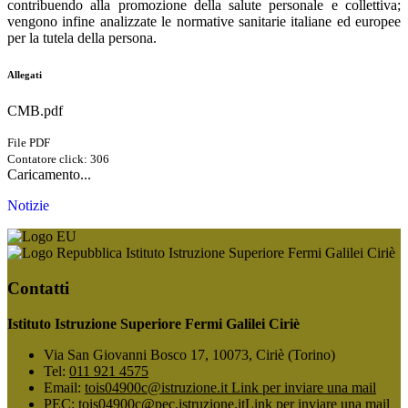
contribuendo alla promozione della salute personale e collettiva;
vengono infine analizzate le normative sanitarie italiane ed europee
per la tutela della persona.
Allegati
CMB.pdf
File PDF
Contatore click: 306
Caricamento...
Notizie
Istituto Istruzione Superiore Fermi Galilei Ciriè
Contatti
Istituto Istruzione Superiore Fermi Galilei Ciriè
Via San Giovanni Bosco 17, 10073, Ciriè (Torino)
Tel:
011 921 4575
Email:
tois04900c@istruzione.it
Link per inviare una mail
PEC:
tois04900c@pec.istruzione.it
Link per inviare una mail