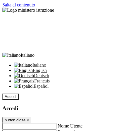
Salta al contenuto
Italiano
Italiano
English
Deutsch
Français
Español
Accedi
Accedi
button close
×
Nome Utente