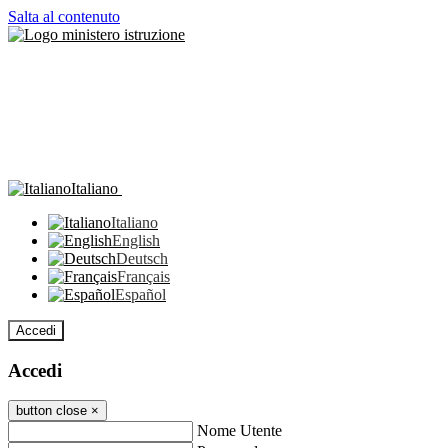
Salta al contenuto
Italiano
Italiano
English
Deutsch
Français
Español
Accedi
Accedi
button close
×
Nome Utente