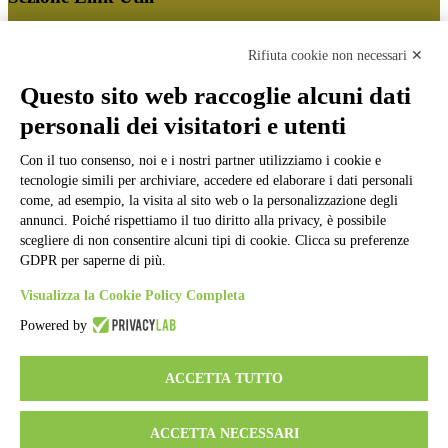
Cookie policy
Note legali
Rifiuta cookie non necessari ✕
Informativa Privacy
Ufficio Relazioni con il Pubblico
Questo sito web raccoglie alcuni dati
Dichiarazione di accessibilità
personali dei visitatori e utenti
Obiettivi di accessibilità
Whistleblowing
Gestione consensi cookie
Con il tuo consenso, noi e i nostri partner utilizziamo i cookie e
Amministrazione trasparente
tecnologie simili per archiviare, accedere ed elaborare i dati personali
come, ad esempio, la visita al sito web o la personalizzazione degli
Pagina visualizzata
63191
volte
annunci. Poiché rispettiamo il tuo diritto alla privacy, è possibile
scegliere di non consentire alcuni tipi di cookie. Clicca su preferenze
Sezione Copyright
GDPR per saperne di più.
Visualizza la Cookie Policy Completa
Copyright 2026 | Engineered and powered by Gruppo Spaggiari
Powered by
Parma S.p.A. | Divisione Publishing & New Social Media
Disclaimer trattamento dati personali
ACCETTA TUTTO
ACCETTA NECESSARI