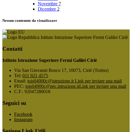
Novembre
7
Dicembre
2
Nessun contenuto da visualizzare
Istituto Istruzione Superiore Fermi Galilei Ciriè
Contatti
Istituto Istruzione Superiore Fermi Galilei Ciriè
Via San Giovanni Bosco 17, 10073, Ciriè (Torino)
Tel:
011 921 4575
Email:
tois04900c@istruzione.it
Link per inviare una mail
PEC:
tois04900c@pec.istruzione.it
Link per inviare una mail
C.F.: 92047280018
Seguici su
Facebook
Instagram
Sezione Link Utili