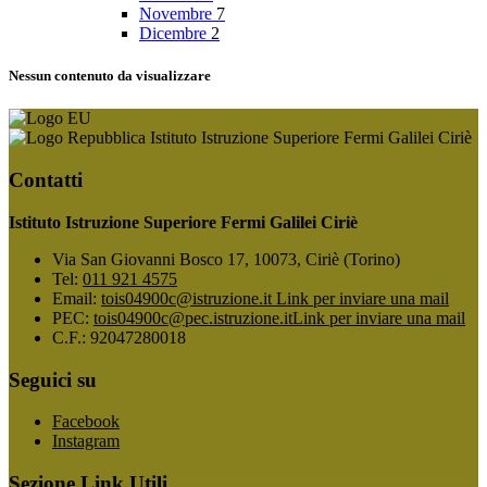
Novembre
7
Dicembre
2
Nessun contenuto da visualizzare
Istituto Istruzione Superiore Fermi Galilei Ciriè
Contatti
Istituto Istruzione Superiore Fermi Galilei Ciriè
Via San Giovanni Bosco 17, 10073, Ciriè (Torino)
Tel:
011 921 4575
Email:
tois04900c@istruzione.it
Link per inviare una mail
PEC:
tois04900c@pec.istruzione.it
Link per inviare una mail
C.F.: 92047280018
Seguici su
Facebook
Instagram
Sezione Link Utili