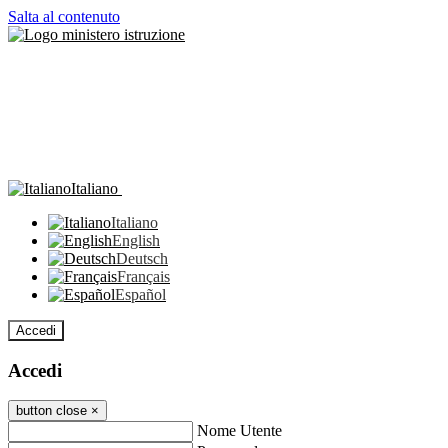
Salta al contenuto
Italiano
Italiano
English
Deutsch
Français
Español
Accedi
Accedi
button close
×
Nome Utente