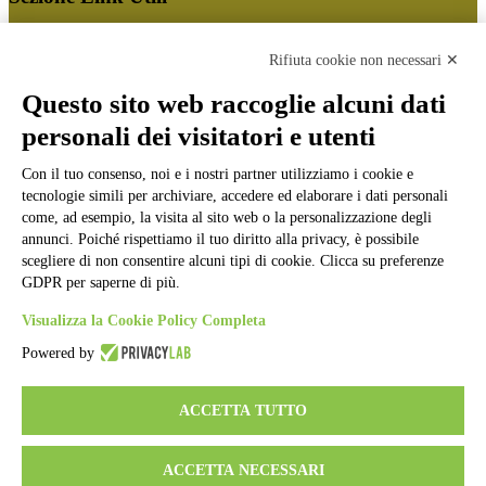
Cookie policy
Note legali
Rifiuta cookie non necessari ✕
Informativa Privacy
Ufficio Relazioni con il Pubblico
Questo sito web raccoglie alcuni dati
Dichiarazione di accessibilità
personali dei visitatori e utenti
Obiettivi di accessibilità
Whistleblowing
Gestione consensi cookie
Con il tuo consenso, noi e i nostri partner utilizziamo i cookie e
Amministrazione trasparente
tecnologie simili per archiviare, accedere ed elaborare i dati personali
come, ad esempio, la visita al sito web o la personalizzazione degli
Pagina visualizzata
63200
volte
annunci. Poiché rispettiamo il tuo diritto alla privacy, è possibile
scegliere di non consentire alcuni tipi di cookie. Clicca su preferenze
Sezione Copyright
GDPR per saperne di più.
Visualizza la Cookie Policy Completa
Copyright 2026 | Engineered and powered by Gruppo Spaggiari
Powered by
Parma S.p.A. | Divisione Publishing & New Social Media
Disclaimer trattamento dati personali
ACCETTA TUTTO
ACCETTA NECESSARI