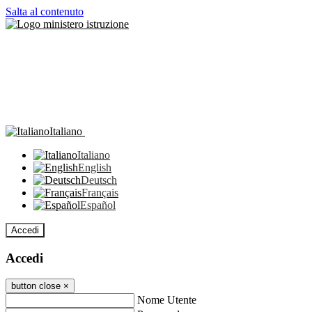
Salta al contenuto
Italiano
Italiano
English
Deutsch
Français
Español
Accedi
Accedi
button close
×
Nome Utente