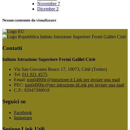
Novembre
7
Dicembre
2
Nessun contenuto da visualizzare
Istituto Istruzione Superiore Fermi Galilei Ciriè
Contatti
Istituto Istruzione Superiore Fermi Galilei Ciriè
Via San Giovanni Bosco 17, 10073, Ciriè (Torino)
Tel:
011 921 4575
Email:
tois04900c@istruzione.it
Link per inviare una mail
PEC:
tois04900c@pec.istruzione.it
Link per inviare una mail
C.F.: 92047280018
Seguici su
Facebook
Instagram
Sezione Link Utili