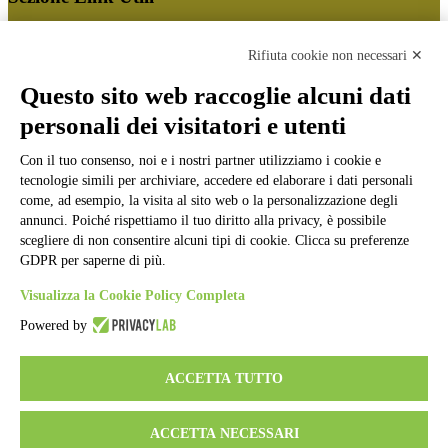
Cookie policy
Note legali
Rifiuta cookie non necessari ✕
Informativa Privacy
Ufficio Relazioni con il Pubblico
Questo sito web raccoglie alcuni dati
Dichiarazione di accessibilità
personali dei visitatori e utenti
Obiettivi di accessibilità
Whistleblowing
Gestione consensi cookie
Con il tuo consenso, noi e i nostri partner utilizziamo i cookie e
Amministrazione trasparente
tecnologie simili per archiviare, accedere ed elaborare i dati personali
come, ad esempio, la visita al sito web o la personalizzazione degli
Pagina visualizzata
63179
volte
annunci. Poiché rispettiamo il tuo diritto alla privacy, è possibile
scegliere di non consentire alcuni tipi di cookie. Clicca su preferenze
Sezione Copyright
GDPR per saperne di più.
Visualizza la Cookie Policy Completa
Copyright 2026 | Engineered and powered by Gruppo Spaggiari
Powered by
Parma S.p.A. | Divisione Publishing & New Social Media
Disclaimer trattamento dati personali
ACCETTA TUTTO
ACCETTA NECESSARI