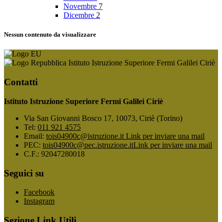
Novembre
7
Dicembre
2
Nessun contenuto da visualizzare
Istituto Istruzione Superiore Fermi Galilei Ciriè
Contatti
Istituto Istruzione Superiore Fermi Galilei Ciriè
Via San Giovanni Bosco 17, 10073, Ciriè (Torino)
Tel:
011 921 4575
Email:
tois04900c@istruzione.it
Link per inviare una mail
PEC:
tois04900c@pec.istruzione.it
Link per inviare una mail
C.F.: 92047280018
Seguici su
Facebook
Instagram
Sezione Link Utili