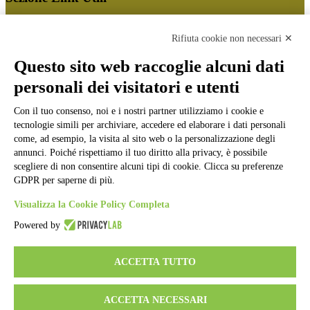
Cookie policy
Note legali
Rifiuta cookie non necessari ✕
Informativa Privacy
Ufficio Relazioni con il Pubblico
Questo sito web raccoglie alcuni dati
Dichiarazione di accessibilità
personali dei visitatori e utenti
Obiettivi di accessibilità
Whistleblowing
Gestione consensi cookie
Con il tuo consenso, noi e i nostri partner utilizziamo i cookie e
Amministrazione trasparente
tecnologie simili per archiviare, accedere ed elaborare i dati personali
come, ad esempio, la visita al sito web o la personalizzazione degli
Pagina visualizzata
63137
volte
annunci. Poiché rispettiamo il tuo diritto alla privacy, è possibile
scegliere di non consentire alcuni tipi di cookie. Clicca su preferenze
Sezione Copyright
GDPR per saperne di più.
Visualizza la Cookie Policy Completa
Copyright 2026 | Engineered and powered by Gruppo Spaggiari
Powered by
Parma S.p.A. | Divisione Publishing & New Social Media
Disclaimer trattamento dati personali
ACCETTA TUTTO
ACCETTA NECESSARI