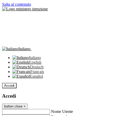
Salta al contenuto
Italiano
Italiano
English
Deutsch
Français
Español
Accedi
Accedi
button close
×
Nome Utente