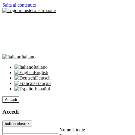
Salta al contenuto
Italiano
Italiano
English
Deutsch
Français
Español
Accedi
Accedi
button close
×
Nome Utente