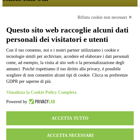
Cookie policy
Note legali
Rifiuta cookie non necessari ✕
Informativa Privacy
Ufficio Relazioni con il Pubblico
Questo sito web raccoglie alcuni dati
Dichiarazione di accessibilità
personali dei visitatori e utenti
Obiettivi di accessibilità
Whistleblowing
Gestione consensi cookie
Con il tuo consenso, noi e i nostri partner utilizziamo i cookie e
Amministrazione trasparente
tecnologie simili per archiviare, accedere ed elaborare i dati personali
come, ad esempio, la visita al sito web o la personalizzazione degli
Pagina visualizzata
63201
volte
annunci. Poiché rispettiamo il tuo diritto alla privacy, è possibile
scegliere di non consentire alcuni tipi di cookie. Clicca su preferenze
Sezione Copyright
GDPR per saperne di più.
Visualizza la Cookie Policy Completa
Copyright 2026 | Engineered and powered by Gruppo Spaggiari
Powered by
Parma S.p.A. | Divisione Publishing & New Social Media
Disclaimer trattamento dati personali
ACCETTA TUTTO
ACCETTA NECESSARI