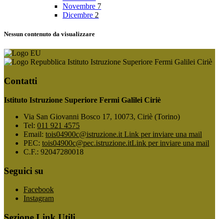
Novembre
7
Dicembre
2
Nessun contenuto da visualizzare
Istituto Istruzione Superiore Fermi Galilei Ciriè
Contatti
Istituto Istruzione Superiore Fermi Galilei Ciriè
Via San Giovanni Bosco 17, 10073, Ciriè (Torino)
Tel:
011 921 4575
Email:
tois04900c@istruzione.it
Link per inviare una mail
PEC:
tois04900c@pec.istruzione.it
Link per inviare una mail
C.F.: 92047280018
Seguici su
Facebook
Instagram
Sezione Link Utili