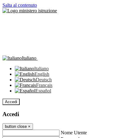
Salta al contenuto
Italiano
Italiano
English
Deutsch
Français
Español
Accedi
Accedi
button close
×
Nome Utente